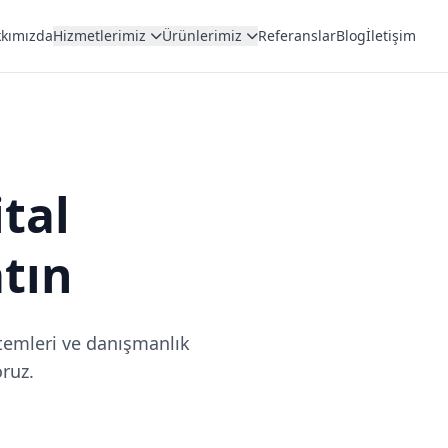
kımızda
Hizmetlerimiz
Ürünlerimiz
Referanslar
Blog
İletişim
ital
tın
temleri ve danışmanlık
oruz.